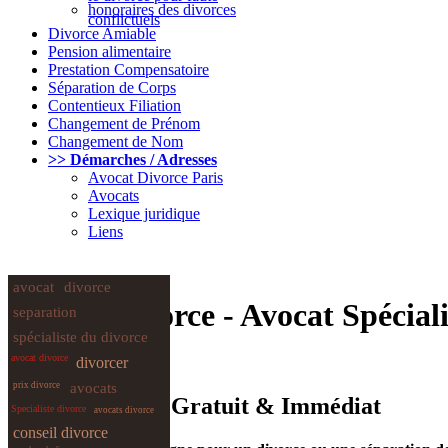
honoraires des divorces
conflictuels
Divorce Amiable
Pension alimentaire
Prestation Compensatoire
Séparation de Corps
Contentieux Filiation
Changement de Prénom
Changement de Nom
>> Démarches / Adresses
Avocat Divorce Paris
Avocats
Lexique juridique
Liens
avocat
divorce
Avocat Divorce - Avocat Spéciali
separation
spécialiste du divorce
avocat divorce
divorcer
prix divorce
avocats
Divorce : Devis Gratuit & Immédiat
Specialiste divorce
avocats divorce
conseil divorce