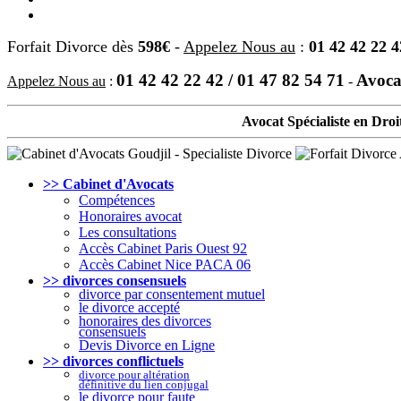
Forfait Divorce dès
598€
-
Appelez Nous au
:
01 42 42 22 4
01 42 42 22 42 / 01 47 82 54 71
Avocat
Appelez Nous au
:
-
Avocat Spécialiste en Droi
>> Cabinet d'Avocats
Compétences
Honoraires avocat
Les consultations
Accès Cabinet Paris Ouest 92
Accès Cabinet Nice PACA 06
>> divorces consensuels
divorce par consentement mutuel
le divorce accepté
honoraires des divorces
consensuels
Devis Divorce en Ligne
>> divorces conflictuels
divorce pour altération
définitive du lien conjugal
le divorce pour faute