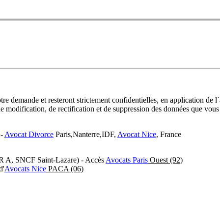
re demande et resteront strictement confidentielles, en application de l´a
n, de modification, de rectification et de suppression des données que 
 -
Avocat Divorce
Paris,Nanterre,IDF,
Avocat Nice
, France
R A, SNCF Saint-Lazare) - Accès
Avocats Paris
Ouest (92)
d'
Avocats Nice
PACA (06)