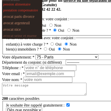
DEVIS GRATUIT en ligne pour un
divorce ou une séparation d
procedure de divorce
pension alimentaire
(Réponse Immédiate et Gratuite)
ou par téléphone au
01 42 42 22 42.
prestation compensatoire
avocat paris divorce
Etes-vous d’accord avec votre conjoint :
avocat argenteuil
Pour divorcer ?
*
Oui
Non
avocat nice
Pour divorcer à l’amiable ?
*
Oui
Non
avocat seine et marne
Avez-vous en commun avec votre conjoint :
enfant(s) à votre charge ?
*
Oui
Non
bien(s) immobiliers ?
*
Oui
Non
Votre département:
*
Département du conjoint: (si différent)
Téléphone :
*
Votre email :
*
Votre nom:
*
200
caractères possibles
Je souhaite être rappelé gratuitement :