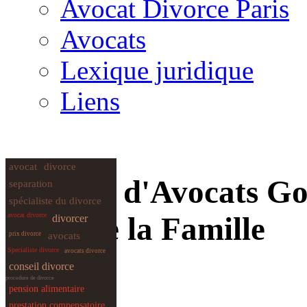
Avocat Divorce Paris
Avocats
Lexique juridique
Liens
avocat
divorce
Cabinet d'Avocats Go
separation
spécialiste du divorce
Droit de la Famille
avocat divorce
divorcer
prix divorce
avocats
Specialiste divorce
avocats divorce
conseil divorce
procedure de divorce
pension alimentaire
prestation compensatoire