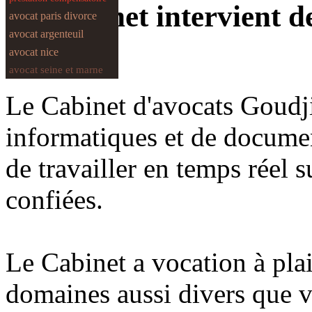
Le Cabinet intervient d
avocat paris divorce
avocat argenteuil
avocat nice
avocat seine et marne
Le Cabinet d'avocats Goudj
informatiques et de documen
de travailler en temps réel su
confiées.
Le Cabinet a vocation à plai
domaines aussi divers que v