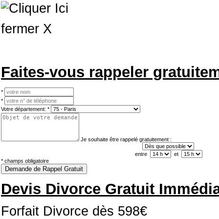
fermer X
Faites-vous rappeler gratuite
*
*
Votre département:
*
Je souhaite être rappelé gratuitement :
entre
et
*
champs obligatoire
Demande de Rappel Gratuit
Devis Divorce Gratuit Immédia
Forfait Divorce dès
598€