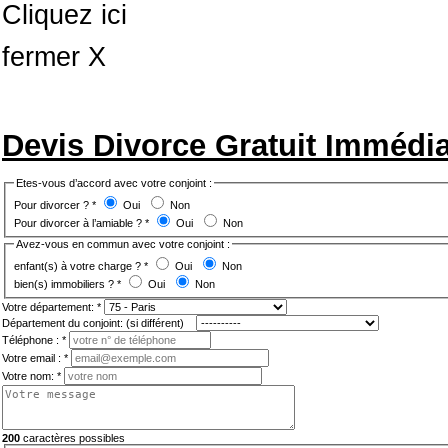
Cliquez ici
fermer X
Devis Divorce Gratuit Immédia
Etes-vous d’accord avec votre conjoint :
Pour divorcer ?
*
Oui
Non
Pour divorcer à l’amiable ?
*
Oui
Non
Avez-vous en commun avec votre conjoint :
enfant(s) à votre charge ?
*
Oui
Non
bien(s) immobiliers ?
*
Oui
Non
Votre département:
*
Département du conjoint: (si différent)
Téléphone :
*
Votre email :
*
Votre nom:
*
200
caractères possibles