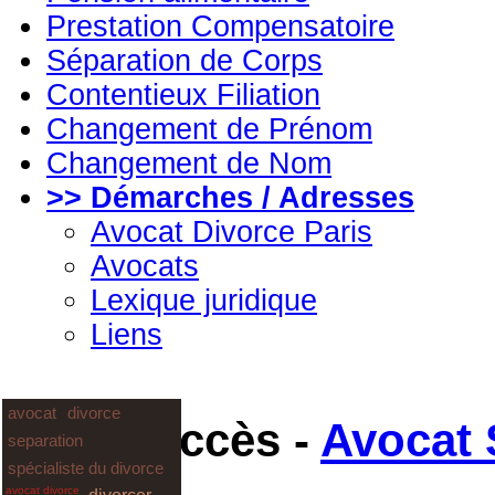
Prestation Compensatoire
Séparation de Corps
Contentieux Filiation
Changement de Prénom
Changement de Nom
>> Démarches / Adresses
Avocat Divorce Paris
Avocats
Lexique juridique
Liens
avocat
divorce
Plan d'accès -
Avocat 
separation
spécialiste du divorce
Famille
avocat divorce