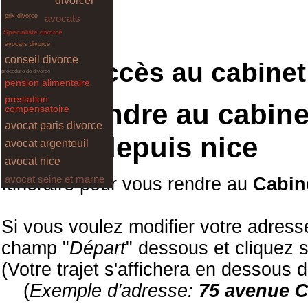
divorcer
prix divorce
avocats
Specialiste divorce
avocats divorce
conseil divorce
Plan d'accès au cabinet
procedure de divorce
pension alimentaire
prestation
Vous rendre au cabine
compensatoire
avocat paris divorce
PACA) depuis nice
avocat argenteuil
avocat nice
avocat seine et marne
Itinéraire pour vous rendre au
Cabin
Si vous voulez modifier votre adress
champ "
Départ
" dessous et cliquez s
(Votre trajet s'affichera en dessous d
(
Exemple d'adresse:
75 avenue C